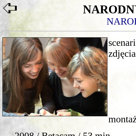
NARODN
NARO
scenari
zdjęcia
Hie
Uład
Tome
Artu
Erne
montaż
2008 / Betacam / 53 min