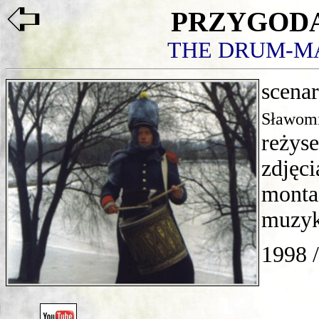
PRZYGOD
THE DRUM-M
scena
Sławom
reżyse
zdjęci
monta
muzy
1998 